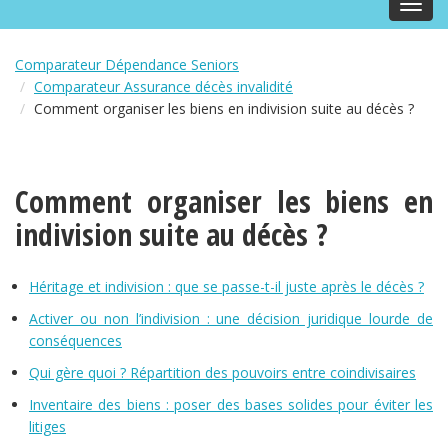
Toggl
navig
Comparateur Dépendance Seniors
Comparateur Assurance décès invalidité
Comment organiser les biens en indivision suite au décès ?
Comment organiser les biens en
indivision suite au décès ?
Héritage et indivision : que se passe-t-il juste après le décès ?
Activer ou non l’indivision : une décision juridique lourde de
conséquences
Qui gère quoi ? Répartition des pouvoirs entre coindivisaires
Inventaire des biens : poser des bases solides pour éviter les
litiges