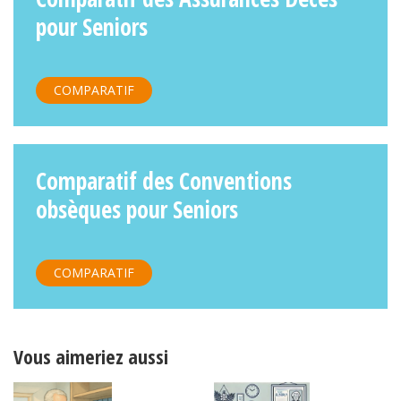
pour Seniors
COMPARATIF
Comparatif des Conventions
obsèques pour Seniors
COMPARATIF
Vous aimeriez aussi