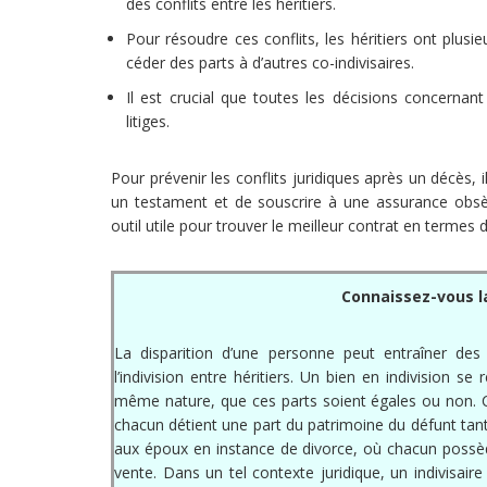
des conflits entre les héritiers.
Pour résoudre ces conflits, les héritiers ont plusi
céder des parts à d’autres co-indivisaires.
Il est crucial que toutes les décisions concernant 
litiges.
Pour prévenir les conflits juridiques après un décès,
un testament et de souscrire à une assurance obs
outil utile pour trouver le meilleur contrat en termes 
Connaissez-vous 
La disparition d’une personne peut entraîner des
l’indivision entre héritiers. Un bien en indivision 
même nature, que ces parts soient égales ou non. C’
chacun détient une part du patrimoine du défunt tant 
aux époux en instance de divorce, où chacun possè
vente. Dans un tel contexte juridique, un indivisair