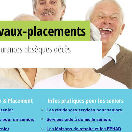
ravaux-placements
ssurances obsèques décès
r & Placement
Infos pratiques pour les seniors
 senior
Les résidences services pour seniors
s pour un seniors
Services aide à domicile seniors
enior
Les Maisons de retraite et les EPHAD