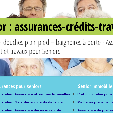
or : assurances-crédits-t
– douches plain pied – baignoires à porte - A
êt et travaux pour Seniors
urances pour seniors
Senior immobilie
arateur Assurance obsèques funérailles
Prêt immobilier pour
arateur Garantie accidents de la vie
Meilleurs placement
arateur Assurance décès invalidité
Assurance de prêt s