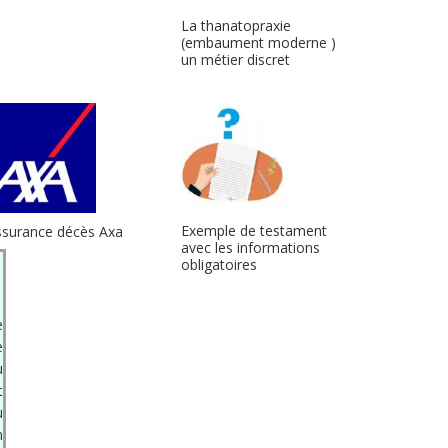
La thanatopraxie
(embaument moderne )
un métier discret
Exemple de testament
ssurance décès Axa
avec les informations
obligatoires
e
e
ù
t
u
n