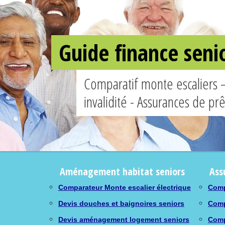
Guide finance seni
Comparatif monte escaliers 
invalidité - Assurances de pr
Aménagement habitat seniors
Ass
Comparateur Monte escalier électrique
Comp
Devis douches et baignoires seniors
Comp
Devis aménagement logement seniors
Comp