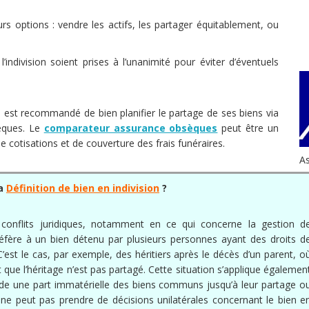
eurs options : vendre les actifs, les partager équitablement, ou
l’indivision soient prises à l’unanimité pour éviter d’éventuels
 il est recommandé de bien planifier le partage de ses biens via
èques. Le
comparateur assurance obsèques
peut être un
de cotisations et de couverture des frais funéraires.
A
la
Définition de bien en indivision
?
 conflits juridiques, notamment en ce qui concerne la gestion d
se réfère à un bien détenu par plusieurs personnes ayant des droits d
est le cas, par exemple, des héritiers après le décès d’un parent, o
que l’héritage n’est pas partagé. Cette situation s’applique égalemen
de une part immatérielle des biens communs jusqu’à leur partage o
e ne peut pas prendre de décisions unilatérales concernant le bien e