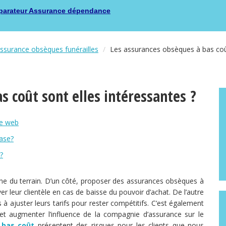
arateur Assurance dépendance
surance obsèques funérailles
Les assurances obsèques à bas coût
s coût sont elles intéressantes ?
le web
base?
?
e du terrain. D’un côté, proposer des assurances obsèques à
r leur clientèle en cas de baisse du pouvoir d’achat. De l’autre
s à ajuster leurs tarifs pour rester compétitifs. C’est également
s et augmenter l’influence de la compagnie d’assurance sur le
 bas coût
présentent des risques pour les clients que nous