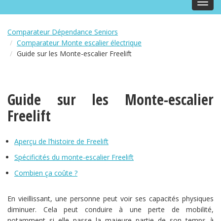
Toggl
navig
Comparateur Dépendance Seniors
Comparateur Monte escalier électrique
Guide sur les Monte-escalier Freelift
Guide sur les Monte-escalier
Freelift
Aperçu de l’histoire de Freelift
Spécificités du monte-escalier Freelift
Combien ça coûte ?
En vieillissant, une personne peut voir ses capacités physiques
diminuer. Cela peut conduire à une perte de mobilité,
notamment si elle passe la majeure partie de son temps à