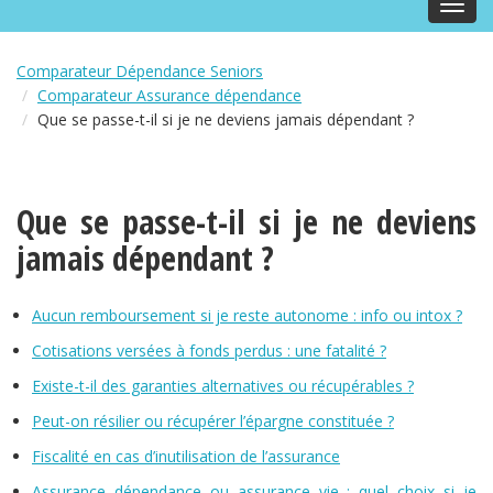
Toggl
navig
Comparateur Dépendance Seniors
Comparateur Assurance dépendance
Que se passe-t-il si je ne deviens jamais dépendant ?
Que se passe-t-il si je ne deviens
jamais dépendant ?
Aucun remboursement si je reste autonome : info ou intox ?
Cotisations versées à fonds perdus : une fatalité ?
Existe-t-il des garanties alternatives ou récupérables ?
Peut-on résilier ou récupérer l’épargne constituée ?
Fiscalité en cas d’inutilisation de l’assurance
Assurance dépendance ou assurance vie : quel choix si je