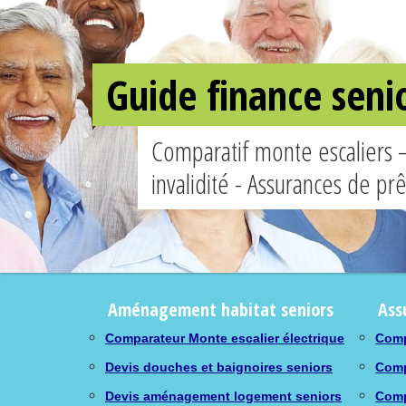
Guide finance seni
Comparatif monte escaliers 
invalidité - Assurances de pr
Aménagement habitat seniors
Ass
Comparateur Monte escalier électrique
Comp
Devis douches et baignoires seniors
Comp
Devis aménagement logement seniors
Comp