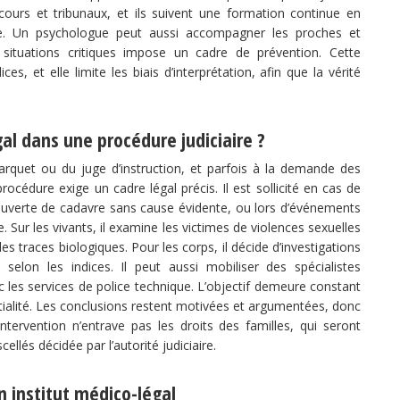
urs et tribunaux, et ils suivent une formation continue en
se. Un psychologue peut aussi accompagner les proches et
x situations critiques impose un cadre de prévention. Cette
ices, et elle limite les biais d’interprétation, afin que la vérité
al dans une procédure judiciaire ?
 parquet ou du juge d’instruction, et parfois à la demande des
rocédure exige un cadre légal précis. Il est sollicité en cas de
ouverte de cadavre sans cause évidente, ou lors d’événements
le. Sur les vivants, il examine les victimes de violences sexuelles
des traces biologiques. Pour les corps, il décide d’investigations
 selon les indices. Il peut aussi mobiliser des spécialistes
 les services de police technique. L’objectif demeure constant
rtialité. Les conclusions restent motivées et argumentées, donc
ntervention n’entrave pas les droits des familles, qui seront
ellés décidée par l’autorité judiciaire.
n institut médico-légal