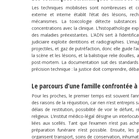
Les techniques mobilisées sont nombreuses et co
externe et interne établit l’état des lésions, re
mécanismes. La toxicologie détecte substances m
concentrations avec la clinique. L’histopathologie ex
des maladies préexistantes. L’ADN sert à l’identific
judiciaire exploite dentitions et radiographies. L’im
projectiles, et gaz de putréfaction, donc elle guide l
la scène et les lésions, et la balistique relie douilles
post-mortem. La documentation suit des standards d’é
précision technique : la justice doit comprendre, débatt
Le parcours d’une famille confrontée à 
Pour les proches, le premier temps est souvent l’anno
des raisons de la réquisition, car rien n’est entrepris
délais de restitution, possibilité de voir le défunt, 
religieux. L’institut médico-légal désigne un interlocu
liées aux scellés. Tant que l’examen n’est pas ach
préparation funéraire n’est possible. Ensuite, les 
organisent transport, soins de conservation, inhumati