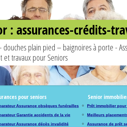
or : assurances-crédits-t
– douches plain pied – baignoires à porte - A
êt et travaux pour Seniors
urances pour seniors
Senior immobilie
arateur Assurance obsèques funérailles
Prêt immobilier pour
arateur Garantie accidents de la vie
Meilleurs placement
arateur Assurance décès invalidité
Assurance de prêt s