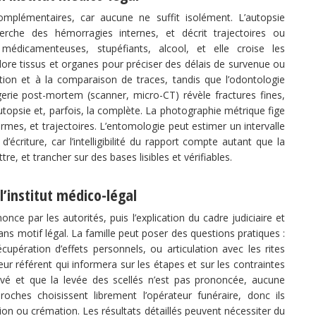
mplémentaires, car aucune ne suffit isolément. L’autopsie
cherche des hémorragies internes, et décrit trajectoires ou
édicamenteuses, stupéfiants, alcool, et elle croise les
plore tissus et organes pour préciser des délais de survenue ou
ation et à la comparaison de traces, tandis que l’odontologie
agerie post-mortem (scanner, micro-CT) révèle fractures fines,
’autopsie et, parfois, la complète. La photographie métrique fige
, armes, et trajectoires. L’entomologie peut estimer un intervalle
criture, car l’intelligibilité du rapport compte autant que la
re, et trancher sur des bases lisibles et vérifiables.
l’institut médico-légal
nce par les autorités, puis l’explication du cadre judiciaire et
 sans motif légal. La famille peut poser des questions pratiques :
récupération d’effets personnels, ou articulation avec les rites
teur référent qui informera sur les étapes et sur les contraintes
evé et que la levée des scellés n’est pas prononcée, aucune
proches choisissent librement l’opérateur funéraire, donc ils
on ou crémation. Les résultats détaillés peuvent nécessiter du