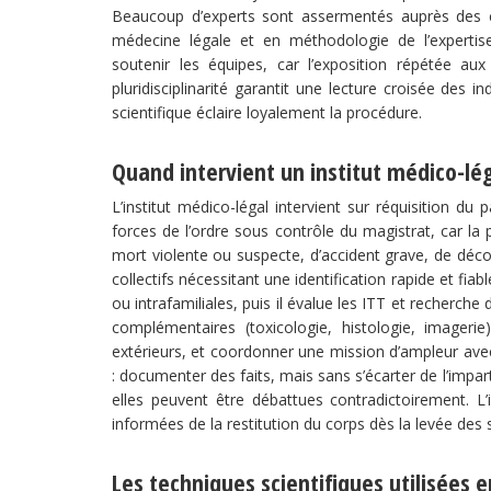
Beaucoup d’experts sont assermentés auprès des co
médecine légale et en méthodologie de l’experti
soutenir les équipes, car l’exposition répétée au
pluridisciplinarité garantit une lecture croisée des ind
scientifique éclaire loyalement la procédure.
Quand intervient un institut médico-lég
L’institut médico-légal intervient sur réquisition du
forces de l’ordre sous contrôle du magistrat, car la p
mort violente ou suspecte, d’accident grave, de déc
collectifs nécessitant une identification rapide et fiab
ou intrafamiliales, puis il évalue les ITT et recherche 
complémentaires (toxicologie, histologie, imagerie)
extérieurs, et coordonner une mission d’ampleur avec
: documenter des faits, mais sans s’écarter de l’impa
elles peuvent être débattues contradictoirement. L’i
informées de la restitution du corps dès la levée des sc
Les techniques scientifiques utilisées e