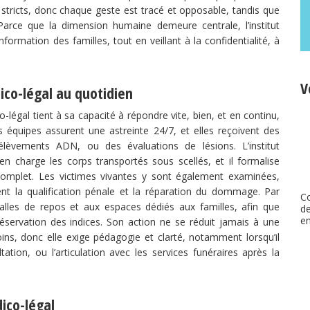
s stricts, donc chaque geste est tracé et opposable, tandis que
 Parce que la dimension humaine demeure centrale, l’institut
nformation des familles, tout en veillant à la confidentialité, à
V
dico-légal au quotidien
co-légal tient à sa capacité à répondre vite, bien, et en continu,
es équipes assurent une astreinte 24/7, et elles reçoivent des
lèvements ADN, ou des évaluations de lésions. L’institut
en charge les corps transportés sous scellés, et il formalise
complet. Les victimes vivantes y sont également examinées,
ent la qualification pénale et la réparation du dommage. Par
C
x salles de repos et aux espaces dédiés aux familles, afin que
de
en
éservation des indices. Son action ne se réduit jamais à une
 soins, donc elle exige pédagogie et clarté, notamment lorsqu’il
tation, ou l’articulation avec les services funéraires après la
dico-légal