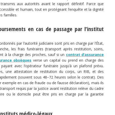
ransmis aux autorités avant le rapport définitif. Parce que
cessible et humain, tout en protégeant l’enquête et la dignité
es familles.
ursements en cas de passage par l’institut
onnés par l’autorité judiciaire sont pris en charge par l’État,
che, les frais funéraires (transport après restitution, soins,
nt à la charge des proches, sauf si un
contrat d’assurance
surance obsèques
verse un capital ou prend en charge des
s payant avec l’opérateur funéraire jusqu’à un plafond prévu.
s, une attestation de restitution du corps, un RIB, et des
tre rapidement (souvent sous 48–72 heures selon le contrat). Des
ar exemple en cas de fraude ou de fausse déclaration), mais ils
transport requis par la justice avant restitution relève du cadre
aire ou le domicile peut être pris en charge par la garantie
 instituts médico-légaux