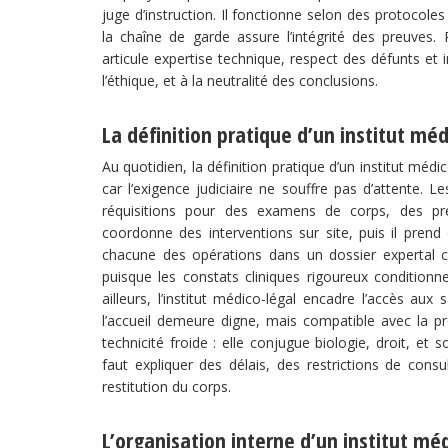
juge d’instruction. Il fonctionne selon des protocole
la chaîne de garde assure l’intégrité des preuves.
articule expertise technique, respect des défunts et i
l’éthique, et à la neutralité des conclusions.
La définition pratique d’un institut mé
Au quotidien, la définition pratique d’un institut médi
car l’exigence judiciaire ne souffre pas d’attente. L
réquisitions pour des examens de corps, des pré
coordonne des interventions sur site, puis il prend 
chacune des opérations dans un dossier expertal 
puisque les constats cliniques rigoureux conditionn
ailleurs, l’institut médico-légal encadre l’accès au
l’accueil demeure digne, mais compatible avec la pr
technicité froide : elle conjugue biologie, droit, et
faut expliquer des délais, des restrictions de consul
restitution du corps.
L’organisation interne d’un institut mé