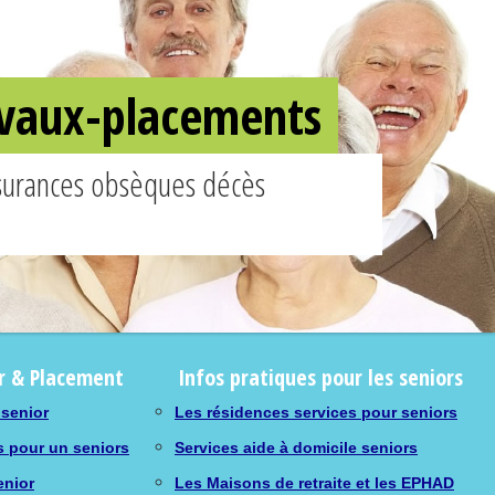
ravaux-placements
ssurances obsèques décès
r & Placement
Infos pratiques pour les seniors
 senior
Les résidences services pour seniors
s pour un seniors
Services aide à domicile seniors
enior
Les Maisons de retraite et les EPHAD