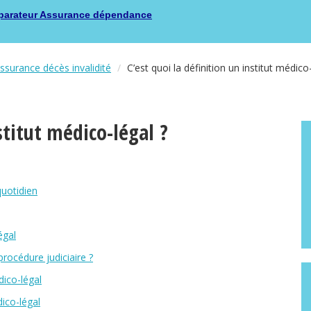
arateur Assurance dépendance
surance décès invalidité
C’est quoi la définition un institut médico-
stitut médico-légal ?
quotidien
égal
rocédure judiciaire ?
dico-légal
dico-légal