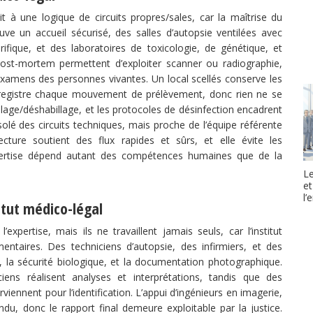
it à une logique de circuits propres/sales, car la maîtrise du
ouve un accueil sécurisé, des salles d’autopsie ventilées avec
ifique, et des laboratoires de toxicologie, de génétique, et
post-mortem permettent d’exploiter scanner ou radiographie,
 examens des personnes vivantes. Un local scellés conserve les
nregistre chaque mouvement de prélèvement, donc rien ne se
llage/déshabillage, et les protocoles de désinfection encadrent
olé des circuits techniques, mais proche de l’équipe référente
ecture soutient des flux rapides et sûrs, et elle évite les
’expertise dépend autant des compétences humaines que de la
Le
et
l
itut médico-légal
expertise, mais ils ne travaillent jamais seuls, car l’institut
taires. Des techniciens d’autopsie, des infirmiers, et des
, la sécurité biologique, et la documentation photographique.
iens réalisent analyses et interprétations, tandis que des
viennent pour l’identification. L’appui d’ingénieurs en imagerie,
rendu, donc le rapport final demeure exploitable par la justice.