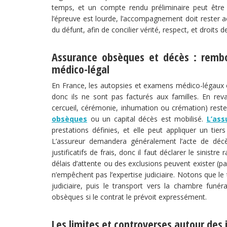
temps, et un compte rendu préliminaire peut être t
l’épreuve est lourde, l’accompagnement doit rester ac
du défunt, afin de concilier vérité, respect, et droits d
Assurance obsèques et décès : rembo
médico-légal
En France, les autopsies et examens médico-légaux ord
donc ils ne sont pas facturés aux familles. En revan
cercueil, cérémonie, inhumation ou crémation) reste
obsèques
ou un capital décès est mobilisé.
L’as
prestations définies, et elle peut appliquer un tier
L’assureur demandera généralement l’acte de décè
justificatifs de frais, donc il faut déclarer le sinis
délais d’attente ou des exclusions peuvent exister (p
n’empêchent pas l’expertise judiciaire. Notons que le 
judiciaire, puis le transport vers la chambre funér
obsèques si le contrat le prévoit expressément.
Les limites et controverses autour des