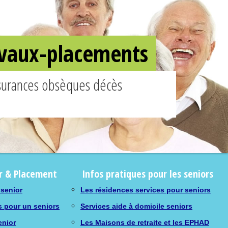
ravaux-placements
ssurances obsèques décès
r & Placement
Infos pratiques pour les seniors
 senior
Les résidences services pour seniors
s pour un seniors
Services aide à domicile seniors
enior
Les Maisons de retraite et les EPHAD