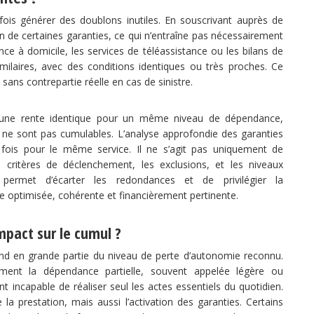
ois générer des doublons inutiles. En souscrivant auprès de
ion de certaines garanties, ce qui n’entraîne pas nécessairement
nce à domicile, les services de téléassistance ou les bilans de
ilaires, avec des conditions identiques ou très proches. Ce
sans contrepartie réelle en cas de sinistre.
nt une rente identique pour un même niveau de dépendance,
s ne sont pas cumulables. L’analyse approfondie des garanties
 fois pour le même service. Il ne s’agit pas uniquement de
 critères de déclenchement, les exclusions, et les niveaux
 permet d’écarter les redondances et de privilégier la
e optimisée, cohérente et financièrement pertinente.
mpact sur le cumul ?
d en grande partie du niveau de perte d’autonomie reconnu.
ment la dépendance partielle, souvent appelée légère ou
 incapable de réaliser seul les actes essentiels du quotidien.
 prestation, mais aussi l’activation des garanties. Certains