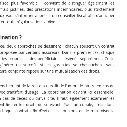
iscal plus favorable. Il convient de distinguer également les
frais justifiés, des prestations indemnitaires, plus strictement
 vaut s’informer auprès d’un conseiller fiscal afin d’anticiper
er toute régularisation tardive.
ination ?
e, deux approches se dessinent : chacun souscrit un contrat
 proposée par certains assureurs. Dans le premier cas, chaque
nties propres et des bénéficiaires désignés séparément. Cette
générer un surcoût si les garanties se chevauchent sans
ure conjointe repose sur une mutualisation des droits.
nchement de la rente au profit de l’un ou de l’autre en cas de
c transfert d’usage. La coordination devient ici essentielle,
cas de décès ou d’invalidité. Il faut également examiner les
ent limiter les droits du survivant. Pour un couple, il est donc
 chaque contrat afin d’éviter les doublons et de maximiser la