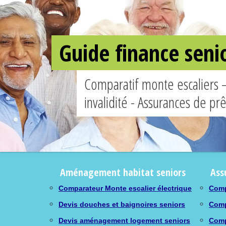
Guide finance seni
Comparatif monte escaliers 
invalidité - Assurances de pr
Aménagement habitat seniors
Ass
Comparateur Monte escalier électrique
Comp
Devis douches et baignoires seniors
Comp
Devis aménagement logement seniors
Comp