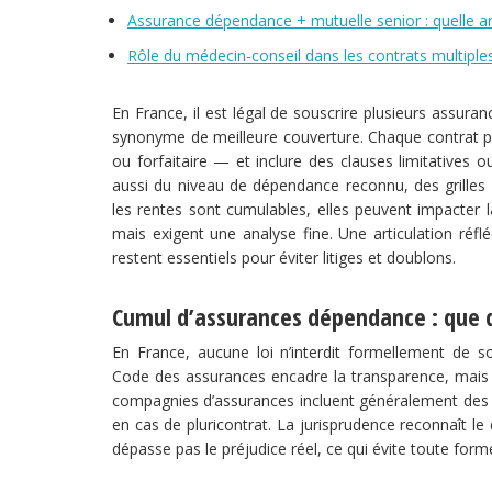
Assurance dépendance + mutuelle senior : quelle art
Rôle du médecin-conseil dans les contrats multiple
En France, il est légal de souscrire plusieurs assur
synonyme de meilleure couverture. Chaque contrat pe
ou forfaitaire — et inclure des clauses limitatives o
aussi du niveau de dépendance reconnu, des grilles d’
les rentes sont cumulables, elles peuvent impacter la
mais exigent une analyse fine. Une articulation réfl
restent essentiels pour éviter litiges et doublons.
Cumul d’assurances dépendance : que dit
En France, aucune loi n’interdit formellement de s
Code des assurances encadre la transparence, mais n’
compagnies d’assurances incluent généralement des c
en cas de pluricontrat. La jurisprudence reconnaît le
dépasse pas le préjudice réel, ce qui évite toute form