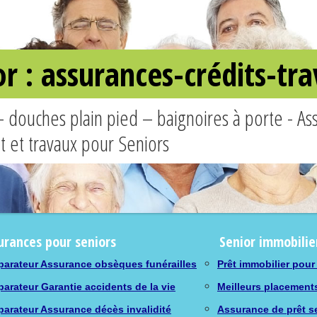
or : assurances-crédits-t
– douches plain pied – baignoires à porte - A
êt et travaux pour Seniors
urances pour seniors
Senior immobilie
arateur Assurance obsèques funérailles
Prêt immobilier pour
arateur Garantie accidents de la vie
Meilleurs placement
arateur Assurance décès invalidité
Assurance de prêt s