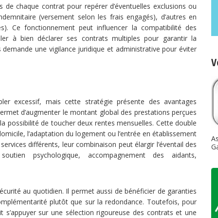
les de chaque contrat pour repérer d’éventuelles exclusions ou
indemnitaire (versement selon les frais engagés), d’autres en
s). Ce fonctionnement peut influencer la compatibilité des
ller à bien déclarer ses contrats multiples pour garantir la
 demande une vigilance juridique et administrative pour éviter
V
er excessif, mais cette stratégie présente des avantages
e permet d’augmenter le montant global des prestations perçues
a possibilité de toucher deux rentes mensuelles. Cette double
domicile, l’adaptation du logement ou l’entrée en établissement
A
services différents, leur combinaison peut élargir l’éventail des
G
e, soutien psychologique, accompagnement des aidants,
urité au quotidien. Il permet aussi de bénéficier de garanties
omplémentarité plutôt que sur la redondance. Toutefois, pour
it s’appuyer sur une sélection rigoureuse des contrats et une