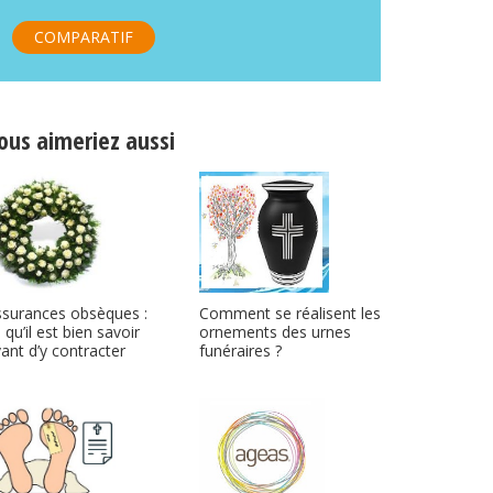
COMPARATIF
ous aimeriez aussi
ssurances obsèques :
Comment se réalisent les
 qu’il est bien savoir
ornements des urnes
ant d’y contracter
funéraires ?