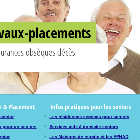
ravaux-placements
ssurances obsèques décès
r & Placement
Infos pratiques pour les seniors
 senior
Les résidences services pour seniors
s pour un seniors
Services aide à domicile seniors
enior
Les Maisons de retraite et les EPHAD