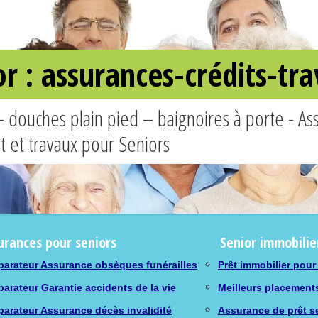
or : assurances-crédits-t
– douches plain pied – baignoires à porte - A
êt et travaux pour Seniors
urances pour seniors
Senior immobilie
arateur Assurance obsèques funérailles
Prêt immobilier pour
arateur Garantie accidents de la vie
Meilleurs placement
arateur Assurance décès invalidité
Assurance de prêt s