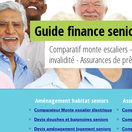
Guide finance seni
Comparatif monte escaliers 
invalidité - Assurances de pr
Aménagement habitat seniors
Ass
Comparateur Monte escalier électrique
Comp
Devis douches et baignoires seniors
Comp
Devis aménagement logement seniors
Comp