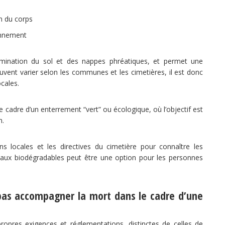
n du corps
onnement
amination du sol et des nappes phréatiques, et permet une
uvent varier selon les communes et les cimetières, il est donc
cales.
e cadre d’un enterrement “vert” ou écologique, où l’objectif est
n.
s locales et les directives du cimetière pour connaître les
ériaux biodégradables peut être une option pour les personnes
 pas accompagner la mort dans le cadre d’une
opres exigences et réglementations, distinctes de celles de