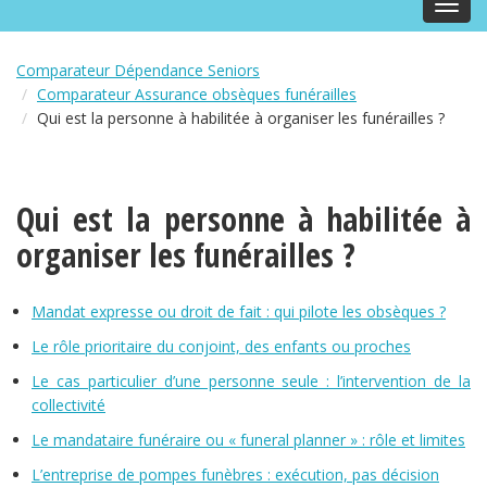
Toggl
navig
Comparateur Dépendance Seniors
Comparateur Assurance obsèques funérailles
Qui est la personne à habilitée à organiser les funérailles ?
Qui est la personne à habilitée à
organiser les funérailles ?
Mandat expresse ou droit de fait : qui pilote les obsèques ?
Le rôle prioritaire du conjoint, des enfants ou proches
Le cas particulier d’une personne seule : l’intervention de la
collectivité
Le mandataire funéraire ou « funeral planner » : rôle et limites
L’entreprise de pompes funèbres : exécution, pas décision