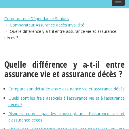
Toggl
navig
Comparateur Dépendance Seniors
Comparateur Assurance décès invalidité
Quelle différence y a-t-il entre assurance vie et assurance
décès ?
Quelle différence y a-t-il entre
assurance vie et assurance décès ?
Comparaison détaillée entre assurance vie et assurance décès
Quels sont les frais associés à l’assurance vie et à l’assurance
décès ?
Risques courus par les souscripteurs d’assurance vie et
d’assurance décès