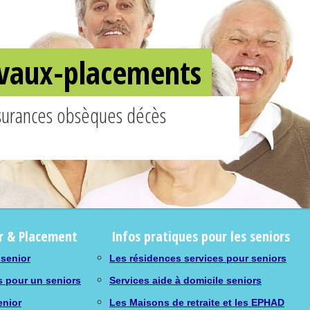
ravaux-placements
ssurances obsèques décès
r & Placement
Infos pratiques pour les seniors
 senior
Les résidences services pour seniors
s pour un seniors
Services aide à domicile seniors
enior
Les Maisons de retraite et les EPHAD