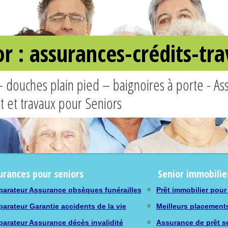
or : assurances-crédits-t
– douches plain pied – baignoires à porte - A
êt et travaux pour Seniors
urances pour seniors
Senior immobilie
arateur Assurance obsèques funérailles
Prêt immobilier pour
arateur Garantie accidents de la vie
Meilleurs placement
arateur Assurance décès invalidité
Assurance de prêt s