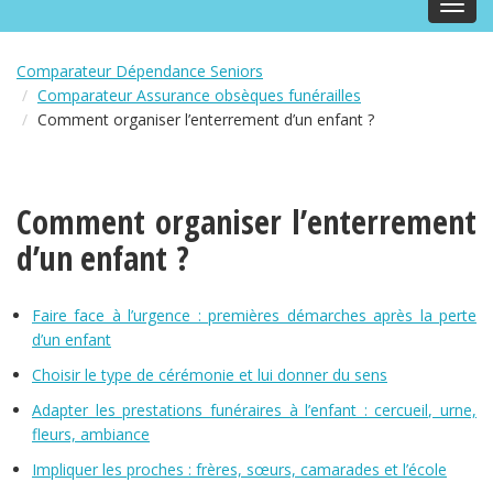
Toggl
navig
Comparateur Dépendance Seniors
Comparateur Assurance obsèques funérailles
Comment organiser l’enterrement d’un enfant ?
Comment organiser l’enterrement
d’un enfant ?
Faire face à l’urgence : premières démarches après la perte
d’un enfant
Choisir le type de cérémonie et lui donner du sens
Adapter les prestations funéraires à l’enfant : cercueil, urne,
fleurs, ambiance
Impliquer les proches : frères, sœurs, camarades et l’école