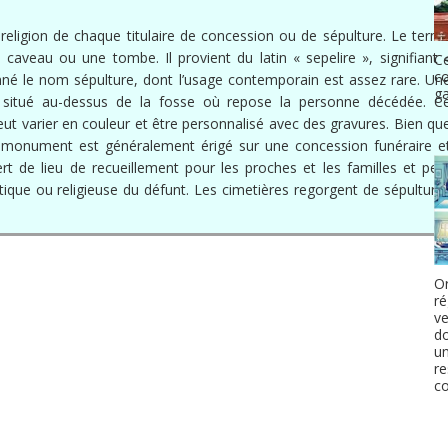
a religion de chaque titulaire de concession ou de sépulture. Le term
caveau ou une tombe. Il provient du latin « sepelire », signifiant 
Ce
co
onné le nom sépulture, dont l’usage contemporain est assez rare. Un
g
situé au-dessus de la fosse où repose la personne décédée. C
eut varier en couleur et être personnalisé avec des gravures. Bien qu
, ce monument est généralement érigé sur une concession funéraire e
ert de lieu de recueillement pour les proches et les familles et peu
olitique ou religieuse du défunt. Les cimetières regorgent de sépulture
Or
ré
ve
do
u
re
c