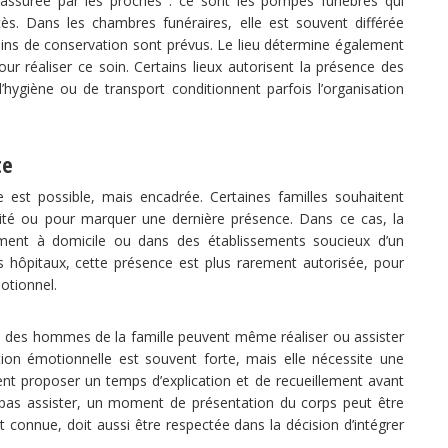
t assurée par les proches : ce sont les pompes funèbres qui
cès. Dans les chambres funéraires, elle est souvent différée
soins de conservation sont prévus. Le lieu détermine également
our réaliser ce soin. Certains lieux autorisent la présence des
d’hygiène ou de transport conditionnent parfois l’organisation
te
re est possible, mais encadrée. Certaines familles souhaitent
ité ou pour marquer une dernière présence. Dans ce cas, la
ent à domicile ou dans des établissements soucieux d’un
hôpitaux, cette présence est plus rarement autorisée, pour
otionnel.
u des hommes de la famille peuvent même réaliser ou assister
ation émotionnelle est souvent forte, mais elle nécessite une
nt proposer un temps d’explication et de recueillement avant
e pas assister, un moment de présentation du corps peut être
st connue, doit aussi être respectée dans la décision d’intégrer