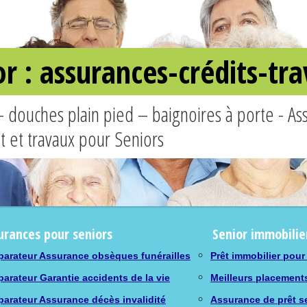
or : assurances-crédits-t
– douches plain pied – baignoires à porte - A
êt et travaux pour Seniors
urances pour seniors
Senior immobilie
arateur Assurance obsèques funérailles
Prêt immobilier pour
arateur Garantie accidents de la vie
Meilleurs placement
arateur Assurance décès invalidité
Assurance de prêt s