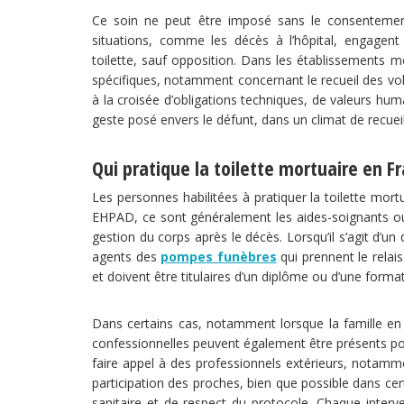
Ce soin ne peut être imposé sans le consentement 
situations, comme les décès à l’hôpital, engagen
toilette, sauf opposition. Dans les établissements 
spécifiques, notamment concernant le recueil des volo
à la croisée d’obligations techniques, de valeurs huma
geste posé envers le défunt, dans un climat de recuei
Qui pratique la toilette mortuaire en F
Les personnes habilitées à pratiquer la toilette mortu
EHPAD, ce sont généralement les aides-soignants ou 
gestion du corps après le décès. Lorsqu’il s’agit d’u
agents des
pompes funèbres
qui prennent le relai
et doivent être titulaires d’un diplôme ou d’une format
Dans certains cas, notamment lorsque la famille en
confessionnelles peuvent également être présents pou
faire appel à des professionnels extérieurs, notamme
participation des proches, bien que possible dans cer
sanitaire et de respect du protocole. Chaque interv