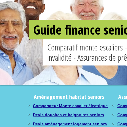
Guide finance seni
Comparatif monte escaliers 
invalidité - Assurances de pr
Aménagement habitat seniors
Ass
Comparateur Monte escalier électrique
Comp
Devis douches et baignoires seniors
Comp
Devis aménagement logement seniors
Comp