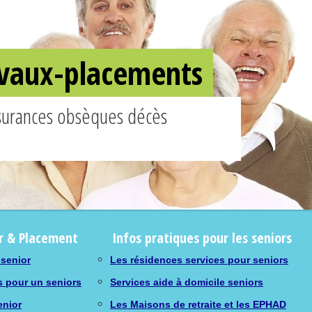
ravaux-placements
ssurances obsèques décès
r & Placement
Infos pratiques pour les seniors
 senior
Les résidences services pour seniors
s pour un seniors
Services aide à domicile seniors
enior
Les Maisons de retraite et les EPHAD