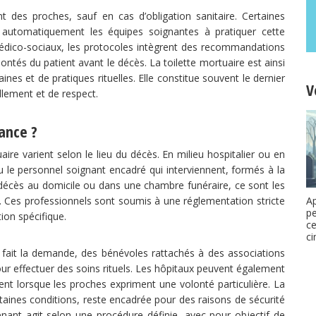
des proches, sauf en cas d’obligation sanitaire. Certaines
t automatiquement les équipes soignantes à pratiquer cette
médico-sociaux, les protocoles intègrent des recommandations
ntés du patient avant le décès. La toilette mortuaire est ainsi
ines et de pratiques rituelles. Elle constitue souvent le dernier
V
llement et de respect.
rance ?
aire varient selon le lieu du décès. En milieu hospitalier ou en
le personnel soignant encadré qui interviennent, formés à la
n décès au domicile ou dans une chambre funéraire, ce sont les
s. Ces professionnels sont soumis à une réglementation stricte
Ap
pe
ion spécifique.
ce
ci
 fait la demande, des bénévoles rattachés à des associations
r effectuer des soins rituels. Les hôpitaux peuvent également
nt lorsque les proches expriment une volonté particulière. La
taines conditions, reste encadrée pour des raisons de sécurité
enant agit selon une procédure définie, avec pour objectif de