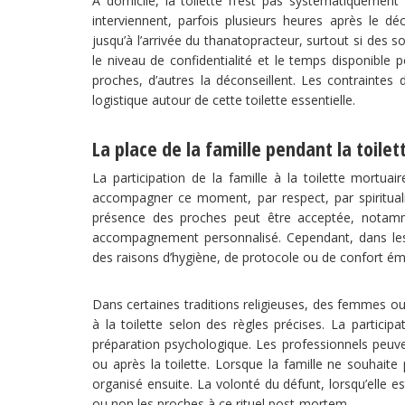
À domicile, la toilette n’est pas systématiquemen
interviennent, parfois plusieurs heures après le dé
jusqu’à l’arrivée du thanatopracteur, surtout si des 
le niveau de confidentialité et le temps disponible p
proches, d’autres la déconseillent. Les contraintes 
logistique autour de cette toilette essentielle.
La place de la famille pendant la toilet
La participation de la famille à la toilette mortuai
accompagner ce moment, par respect, par spiritual
présence des proches peut être acceptée, notamm
accompagnement personnalisé. Cependant, dans les 
des raisons d’hygiène, de protocole ou de confort ém
Dans certaines traditions religieuses, des femmes o
à la toilette selon des règles précises. La particip
préparation psychologique. Les professionnels peuve
ou après la toilette. Lorsque la famille ne souhait
organisé ensuite. La volonté du défunt, lorsqu’elle e
ou non les proches à ce rituel post-mortem.