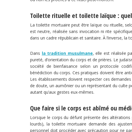
Toilette rituelle et toilette laïque : que
La toilette mortuaire peut être laïque ou rituelle, sel
est neutre, réalisée sans invocation ni rite spécifiqu
dans un cadre républicain et sanitaire. À l’inverse, la t
Dans
la tradition musulmane
, elle est réalisée
pureté, d’orientation du corps et de prières. Le judaïsm
société de bienfaisance selon un protocole codif
bénédiction du corps. Ces pratiques doivent être anti
Les établissements doivent respecter ces demandes dè
de doute, un aumônier ou un représentant du culte peut 
autant qu’aux gestes eux-mêmes.
Que faire si le corps est abîmé ou médi
Lorsque le corps du défunt présente des altérations p
lourds), la toilette mortuaire demande des ajuste
personnel doit procéder avec précaution pour ne pas a