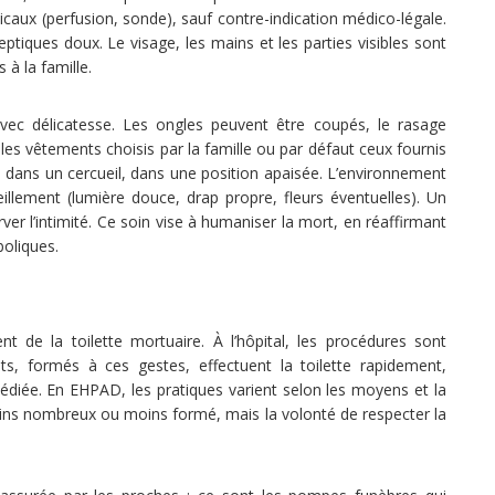
caux (perfusion, sonde), sauf contre-indication médico-légale.
eptiques doux. Le visage, les mains et les parties visibles sont
 à la famille.
 avec délicatesse. Les ongles peuvent être coupés, le rasage
n les vêtements choisis par la famille ou par défaut ceux fournis
 ou dans un cercueil, dans une position apaisée. L’environnement
llement (lumière douce, drap propre, fleurs éventuelles). Un
ver l’intimité. Ce soin vise à humaniser la mort, en réaffirmant
boliques.
t de la toilette mortuaire. À l’hôpital, les procédures sont
ts, formés à ces gestes, effectuent la toilette rapidement,
iée. En EHPAD, les pratiques varient selon les moyens et la
oins nombreux ou moins formé, mais la volonté de respecter la