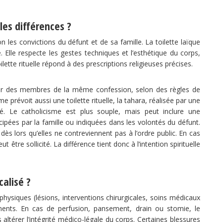
lles différences ?
on les convictions du défunt et de sa famille. La toilette laïque
e. Elle respecte les gestes techniques et l’esthétique du corps,
oilette rituelle répond à des prescriptions religieuses précises.
 par des membres de la même confession, selon des règles de
e prévoit aussi une toilette rituelle, la tahara, réalisée par une
ié. Le catholicisme est plus souple, mais peut inclure une
cipées par la famille ou indiquées dans les volontés du défunt.
s lors qu’elles ne contreviennent pas à l’ordre public. En cas
être sollicité. La différence tient donc à l’intention spirituelle
calisé ?
hysiques (lésions, interventions chirurgicales, soins médicaux
ments. En cas de perfusion, pansement, drain ou stomie, le
ltérer l’intégrité médico-légale du corps. Certaines blessures