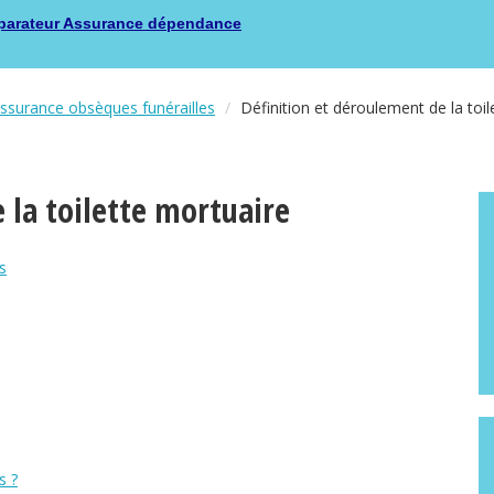
arateur Assurance dépendance
surance obsèques funérailles
Définition et déroulement de la toi
 la toilette mortuaire
s
s ?