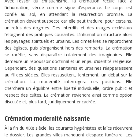
Avec l’essor du christianisme, la crémation recule face à
l’inhumation, vécue comme signe d’espérance. Le corps est
confié au sol, en attendant la résurrection promise. La
crémation devient suspecte car elle peut traduire, pour certains,
un refus des dogmes. Des interdits et des usages ecclésiaux
l’éloignent des pratiques courantes. L’inhumation structure alors
les paysages spirituels et urbains. Les cimetières se rapprochent
des églises, puis s’organisent hors des remparts. La crémation
se raréfie, sans disparaître totalement des imaginaires. Elle
demeure un repoussoir doctrinal et un enjeu d’identité religieuse.
Cependant, des questions sanitaires et urbaines réapparaissent
au fil des siècles. Elles ressuscitent, lentement, un débat sur la
crémation. La modernité interrogera ces positions. Elle
cherchera un équilibre entre liberté individuelle, ordre public et
respect des cultes. La crémation reviendra ainsi comme option
discutée et, plus tard, juridiquement encadrée.
Crémation modernité naissante
À la fin du XIXe siècle, les courants hygiénistes et laïcs réouvrent
le dossier. Les grandes villes manquent d’espace funéraire. Les