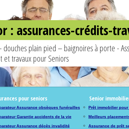
or : assurances-crédits-t
– douches plain pied – baignoires à porte - A
êt et travaux pour Seniors
urances pour seniors
Senior immobilie
arateur Assurance obsèques funérailles
Prêt immobilier pour
arateur Garantie accidents de la vie
Meilleurs placement
arateur Assurance décès invalidité
Assurance de prêt s