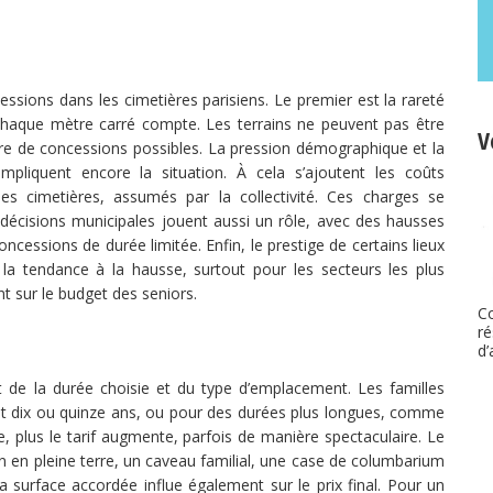
cessions dans les cimetières parisiens. Le premier est la rareté
ù chaque mètre carré compte. Les terrains ne peuvent pas être
V
mbre de concessions possibles. La pression démographique et la
iquent encore la situation. À cela s’ajoutent les coûts
es cimetières, assumés par la collectivité. Ces charges se
s décisions municipales jouent aussi un rôle, avec des hausses
ncessions de durée limitée. Enfin, le prestige de certains lieux
la tendance à la hausse, surtout pour les secteurs les plus
 sur le budget des seniors.
C
ré
d’
 de la durée choisie et du type d’emplacement. Les familles
t dix ou quinze ans, ou pour des durées plus longues, comme
, plus le tarif augmente, parfois de manière spectaculaire. Le
 en pleine terre, un caveau familial, une case de columbarium
surface accordée influe également sur le prix final. Pour un