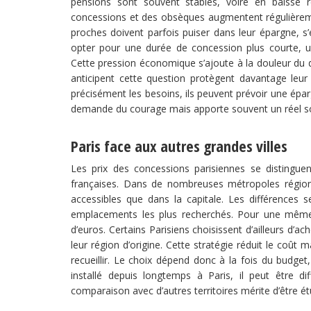
pensions sont souvent stables, voire en baisse r
concessions et des obsèques augmentent régulièreme
proches doivent parfois puiser dans leur épargne, s’
opter pour une durée de concession plus courte, 
Cette pression économique s’ajoute à la douleur du de
anticipent cette question protègent davantage leur 
précisément les besoins, ils peuvent prévoir une ép
demande du courage mais apporte souvent un réel sou
Paris face aux autres grandes villes
Les prix des concessions parisiennes se distingue
françaises. Dans de nombreuses métropoles régiona
accessibles que dans la capitale. Les différences s
emplacements les plus recherchés. Pour une même du
d’euros. Certains Parisiens choisissent d’ailleurs 
leur région d’origine. Cette stratégie réduit le coû
recueillir. Le choix dépend donc à la fois du budget,
installé depuis longtemps à Paris, il peut être diff
comparaison avec d’autres territoires mérite d’être ét