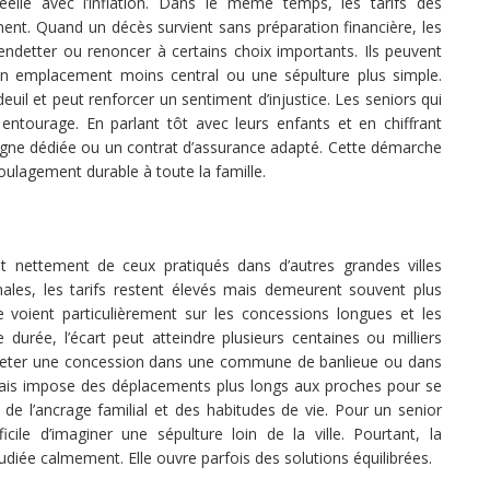
éelle avec l’inflation. Dans le même temps, les tarifs des
nt. Quand un décès survient sans préparation financière, les
endetter ou renoncer à certains choix importants. Ils peuvent
un emplacement moins central ou une sépulture plus simple.
uil et peut renforcer un sentiment d’injustice. Les seniors qui
entourage. En parlant tôt avec leurs enfants et en chiffrant
argne dédiée ou un contrat d’assurance adapté. Cette démarche
lagement durable à toute la famille.
nt nettement de ceux pratiqués dans d’autres grandes villes
les, les tarifs restent élevés mais demeurent souvent plus
e voient particulièrement sur les concessions longues et les
rée, l’écart peut atteindre plusieurs centaines ou milliers
d’acheter une concession dans une commune de banlieue ou dans
t mais impose des déplacements plus longs aux proches pour se
 de l’ancrage familial et des habitudes de vie. Pour un senior
icile d’imaginer une sépulture loin de la ville. Pourtant, la
udiée calmement. Elle ouvre parfois des solutions équilibrées.