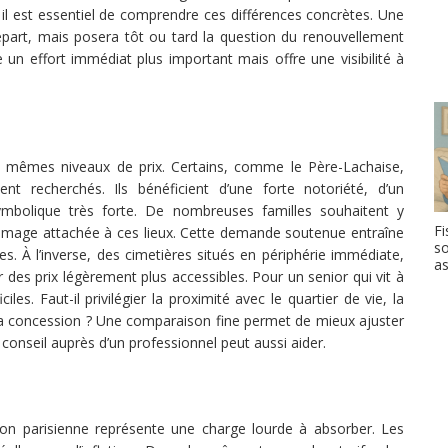
, il est essentiel de comprendre ces différences concrètes. Une
part, mais posera tôt ou tard la question du renouvellement
un effort immédiat plus important mais offre une visibilité à
es mêmes niveaux de prix. Certains, comme le Père-Lachaise,
t recherchés. Ils bénéficient d’une forte notoriété, d’un
symbolique très forte. De nombreuses familles souhaitent y
Fi
r l’image attachée à ces lieux. Cette demande soutenue entraîne
so
es. À l’inverse, des cimetières situés en périphérie immédiate,
a
es prix légèrement plus accessibles. Pour un senior qui vit à
iles. Faut-il privilégier la proximité avec le quartier de vie, la
 la concession ? Une comparaison fine permet de mieux ajuster
conseil auprès d’un professionnel peut aussi aider.
ion parisienne représente une charge lourde à absorber. Les