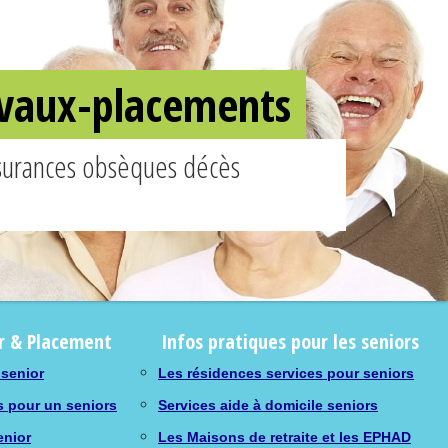
ravaux-placements
ssurances obsèques décès
r & Placement
Infos pratiques pour les seniors
 senior
Les résidences services pour seniors
s pour un seniors
Services aide à domicile seniors
enior
Les Maisons de retraite et les EPHAD