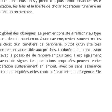
isations. Plus on s’y prend tôt, plus l’effort financier reste
xation, les frais et la liberté de choisir l’opérateur funéraire au
otection recherchée.
t global des obsèques. Le premier consiste à réfléchir au type
 case de columbarium ou à une cavurne, revient souvent moins
 choix d’un cimetière de périphérie, plutôt qu’un site très
 en restant accessible aux proches. La durée de la concession
vec la possibilité de renouveler plus tard. Il est également
 avant de signer. Les prestations proposées peuvent varier
préparation suffisamment en amont, avec ou sans assurance
sions précipitées et les choix coûteux pris dans l’urgence. Elle