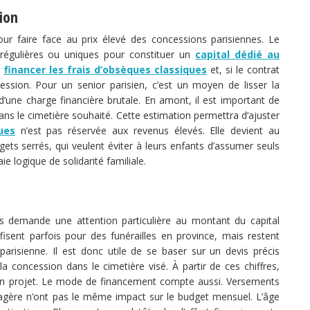
ion
ur faire face au prix élevé des concessions parisiennes. Le
s régulières ou uniques pour constituer un
capital dédié au
à
financer les frais d’obsèques classiques
et, si le contrat
ession. Pour un senior parisien, c’est un moyen de lisser la
une charge financière brutale. En amont, il est important de
ns le cimetière souhaité. Cette estimation permettra d’ajuster
ues
n’est pas réservée aux revenus élevés. Elle devient au
dgets serrés, qui veulent éviter à leurs enfants d’assumer seuls
aie logique de solidarité familiale.
s demande une attention particulière au montant du capital
isent parfois pour des funérailles en province, mais restent
parisienne. Il est donc utile de se baser sur un devis précis
la concession dans le cimetière visé. À partir de ces chiffres,
son projet. Le mode de financement compte aussi. Versements
iagère n’ont pas le même impact sur le budget mensuel. L’âge