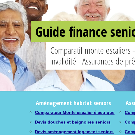
Guide finance seni
Comparatif monte escaliers 
invalidité - Assurances de pr
Aménagement habitat seniors
Ass
Comparateur Monte escalier électrique
Comp
Devis douches et baignoires seniors
Comp
Devis aménagement logement seniors
Comp