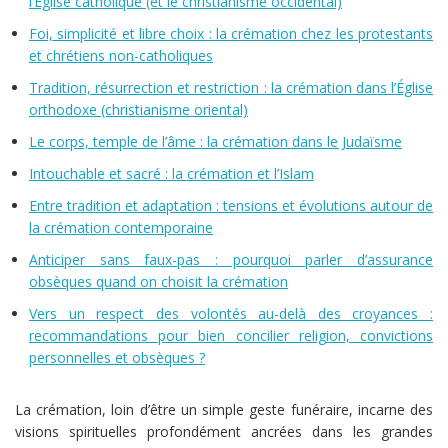
l’Église catholique (et le christianisme occidental)
Foi, simplicité et libre choix : la crémation chez les protestants
et chrétiens non-catholiques
Tradition, résurrection et restriction : la crémation dans l’Église
orthodoxe (christianisme oriental)
Le corps, temple de l’âme : la crémation dans le Judaïsme
Intouchable et sacré : la crémation et l’Islam
Entre tradition et adaptation : tensions et évolutions autour de
la crémation contemporaine
Anticiper sans faux-pas : pourquoi parler d’assurance
obsèques quand on choisit la crémation
Vers un respect des volontés au-delà des croyances :
recommandations pour bien concilier religion, convictions
personnelles et obsèques ?
La crémation, loin d’être un simple geste funéraire, incarne des
visions spirituelles profondément ancrées dans les grandes