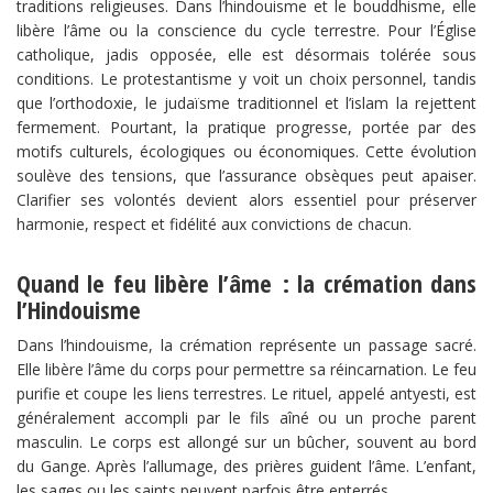
traditions religieuses. Dans l’hindouisme et le bouddhisme, elle
libère l’âme ou la conscience du cycle terrestre. Pour l’Église
catholique, jadis opposée, elle est désormais tolérée sous
conditions. Le protestantisme y voit un choix personnel, tandis
que l’orthodoxie, le judaïsme traditionnel et l’islam la rejettent
fermement. Pourtant, la pratique progresse, portée par des
motifs culturels, écologiques ou économiques. Cette évolution
soulève des tensions, que l’assurance obsèques peut apaiser.
Clarifier ses volontés devient alors essentiel pour préserver
harmonie, respect et fidélité aux convictions de chacun.
Quand le feu libère l’âme : la crémation dans
l’Hindouisme
Dans l’hindouisme, la crémation représente un passage sacré.
Elle libère l’âme du corps pour permettre sa réincarnation. Le feu
purifie et coupe les liens terrestres. Le rituel, appelé antyesti, est
généralement accompli par le fils aîné ou un proche parent
masculin. Le corps est allongé sur un bûcher, souvent au bord
du Gange. Après l’allumage, des prières guident l’âme. L’enfant,
les sages ou les saints peuvent parfois être enterrés.