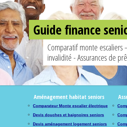
Guide finance seni
Comparatif monte escaliers 
invalidité - Assurances de pr
Aménagement habitat seniors
Ass
Comparateur Monte escalier électrique
Comp
Devis douches et baignoires seniors
Comp
Devis aménagement logement seniors
Comp