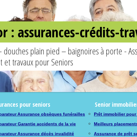
or : assurances-crédits-t
– douches plain pied – baignoires à porte - A
êt et travaux pour Seniors
urances pour seniors
Senior immobilie
arateur Assurance obsèques funérailles
Prêt immobilier pour
arateur Garantie accidents de la vie
Meilleurs placement
arateur Assurance décès invalidité
Assurance de prêt s