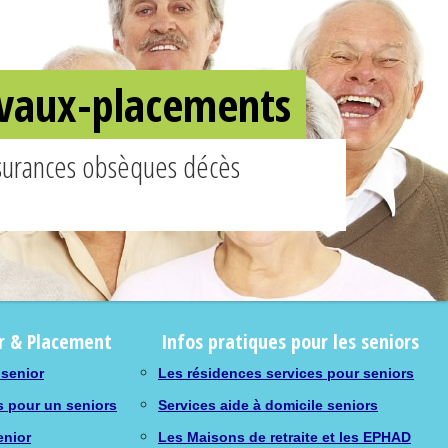
ravaux-placements
ssurances obsèques décès
r & Placement
Infos pratiques pour les seniors
 senior
Les résidences services pour seniors
s pour un seniors
Services aide à domicile seniors
enior
Les Maisons de retraite et les EPHAD