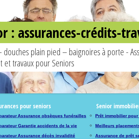
or : assurances-crédits-t
– douches plain pied – baignoires à porte - A
êt et travaux pour Seniors
urances pour seniors
Senior immobilie
arateur Assurance obsèques funérailles
Prêt immobilier pour
arateur Garantie accidents de la vie
Meilleurs placement
arateur Assurance décès invalidité
Assurance de prêt s