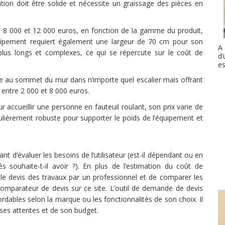
llation doit être solide et nécessite un graissage des pièces en
re 8 000 et 12 000 euros, en fonction de la gamme du produit,
quipement requiert également une largeur de 70 cm pour son
A 
 plus longs et complexes, ce qui se répercute sur le coût de
d’
es
talle au sommet du mur dans n’importe quel escalier mais offrant
 entre 2 000 et 8 000 euros.
 accueillir une personne en fauteuil roulant, son prix varie de
iculièrement robuste pour supporter le poids de l’équipement et
tant d’évaluer les besoins de l’utilisateur (est-il dépendant ou en
és souhaite-t-il avoir ?). En plus de l’estimation du coût de
 le devis des travaux par un professionnel et de comparer les
e comparateur de devis sur ce site. L’outil de demande de devis
ordables selon la marque ou les fonctionnalités de son choix. Il
 ses attentes et de son budget.