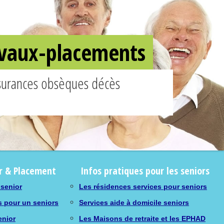
ravaux-placements
ssurances obsèques décès
r & Placement
Infos pratiques pour les seniors
 senior
Les résidences services pour seniors
s pour un seniors
Services aide à domicile seniors
enior
Les Maisons de retraite et les EPHAD