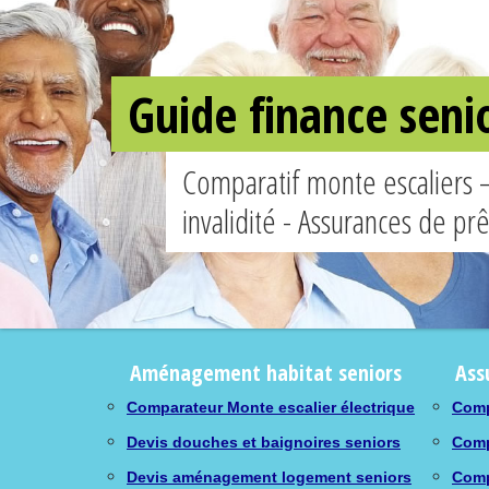
Guide finance seni
Comparatif monte escaliers 
invalidité - Assurances de pr
Aménagement habitat seniors
Ass
Comparateur Monte escalier électrique
Comp
Devis douches et baignoires seniors
Comp
Devis aménagement logement seniors
Comp