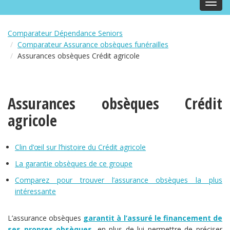
Toggl
navig
Comparateur Dépendance Seniors
Comparateur Assurance obsèques funérailles
Assurances obsèques Crédit agricole
Assurances obsèques Crédit
agricole
Clin d’œil sur l’histoire du Crédit agricole
La garantie obsèques de ce groupe
Comparez pour trouver l’assurance obsèques la plus
intéressante
L’assurance obsèques
garantit à l’assuré le financement de
ses propres obsèques
, en plus de lui permettre de préciser