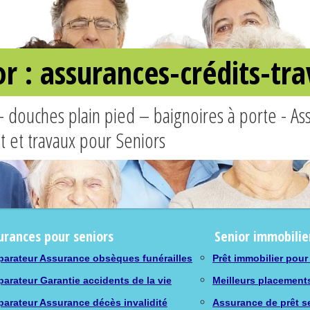
or : assurances-crédits-t
– douches plain pied – baignoires à porte - A
êt et travaux pour Seniors
urances pour seniors
Senior immobilie
arateur Assurance obsèques funérailles
Prêt immobilier pour
arateur Garantie accidents de la vie
Meilleurs placement
arateur Assurance décès invalidité
Assurance de prêt s