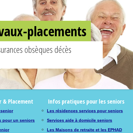
ravaux-placements
ssurances obsèques décès
r & Placement
Infos pratiques pour les seniors
 senior
Les résidences services pour seniors
s pour un seniors
Services aide à domicile seniors
enior
Les Maisons de retraite et les EPHAD