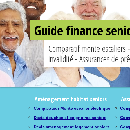
Guide finance seni
Comparatif monte escaliers 
invalidité - Assurances de pr
Aménagement habitat seniors
Ass
Comparateur Monte escalier électrique
Comp
Devis douches et baignoires seniors
Comp
Devis aménagement logement seniors
Comp